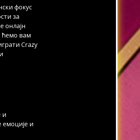
нски фокус
сти за
е онлајн
и ћемо вам
играти Crazy
и
 и
е емоције и