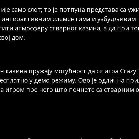
није само слот; то је потпуна представа са у
 интерактивним елементима и узбудљивим 
ити атмосферу стварног казина, а да при то
вој дом.
латно играње:
н казина пружају могућност да се игра Crazy
есплатно у демо режиму. Ово је одлична при
са игром пре него што почнете са стварним 
ија и уплата
истрација на сајту: