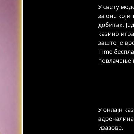
У свету мод
за оне који
добитак. Је
казино игра
зашто је вр
Time беспла
повлачење 
Зашто се 
Забава и ад
У онлајн ка
адреналина.
изазове.