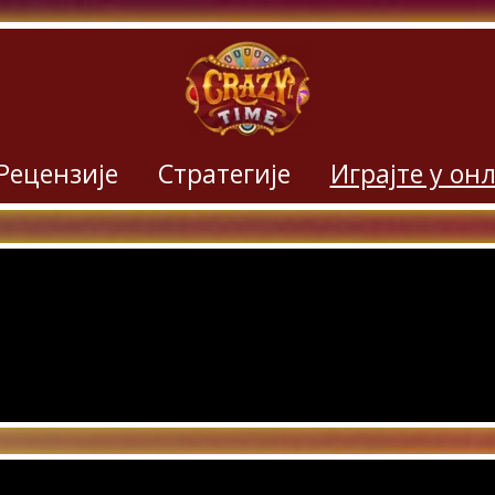
Рецензије
Стратегије
Играјте у он
е у онлајн казину и упусти
свет забаве и могућности