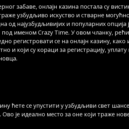
ерног забаве, онлајн казина постала су висти
 траже узбудљиво искуство и стварне могућно
дна од најузбудљивијих и популарних опција ј
 под именом Crazy Time. У овом чланку, рећ
едно регистровати се на онлајн казину, како 
тно и који су кораци за регистрацију, уплату 
новца.
регистровати на онлајн казину?
реналин:
зину ћете се упустити у узбудљиви свет шансе
 Ово је идеално место за оне који траже нов