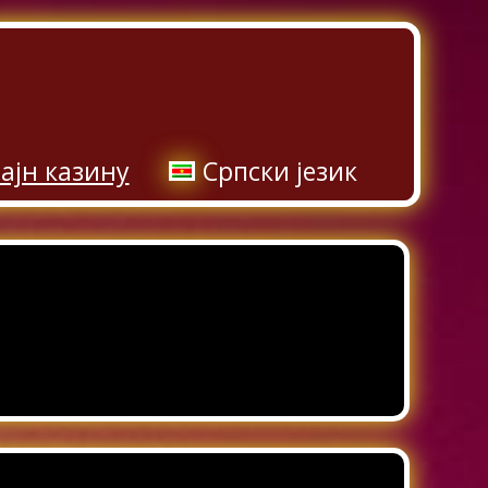
лајн казину
Српски језик
те се у
!