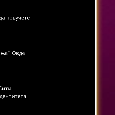
да повучете
ење“. Овде
 бити
идентитета