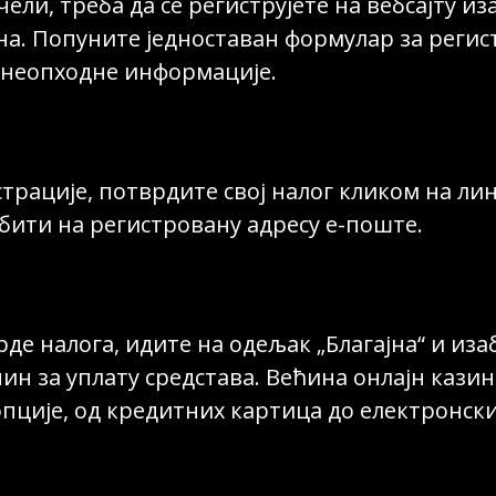
чели, треба да се региструјете на вебсајту и
на. Попуните једноставан формулар за регис
 неопходне информације.
врда налога:
трације, потврдите свој налог кликом на ли
обити на регистровану адресу е-поште.
ата:
де налога, идите на одељак „Благајна“ и из
ин за уплату средстава. Већина онлајн казин
пције, од кредитних картица до електронск