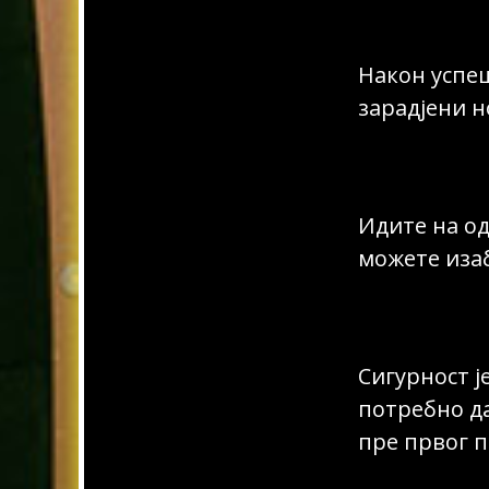
Метод по
Након успеш
зарадјени н
Избор метод
Идите на од
можете изаб
Потврда иде
Сигурност ј
потребно д
пре првог 