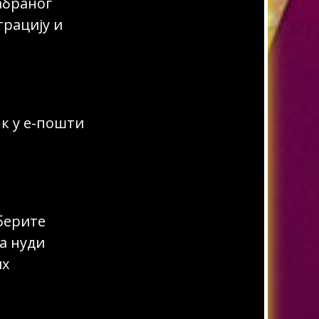
забраног
трацију и
нк у е-пошти
аберите
а нуди
их