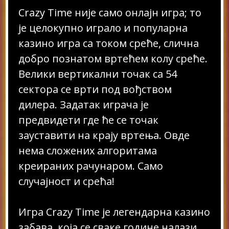
Crazy Time није само онлајн игра; то
је целокупно играло и популарна
казино игра са током среће, слична
добро познатом вртећем колу среће.
Велики вертикални точак са 54
сектора се врти под вођством
дилера. Задатак играча је
предвидети где ће се точак
зауставити на крају вртења. Овде
нема сложених алгоритама
креираних рачунаром. Само
случајност и срећа!
Игра Crazy Time је легендарна казино
забава, која се сваке године налази