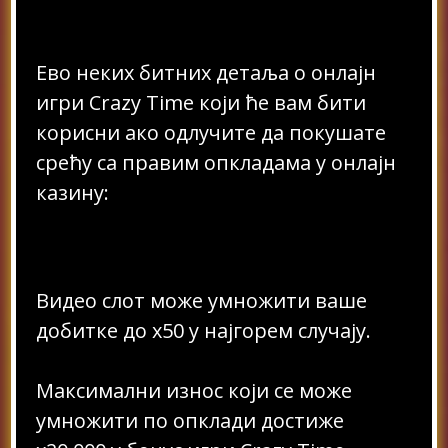
Информације о Crazy Time:
Ево неких битних детаља о онлајн
игри Crazy Time који ће вам бити
корисни ако одлучите да покушате
срећу са правим опкладама у онлајн
казину:
Потенцијал за Добитак:
Видео слот може умножити ваше
добитке до x50 у најгорем случају.
Максимални износ који се може
умножити по опклади достиже