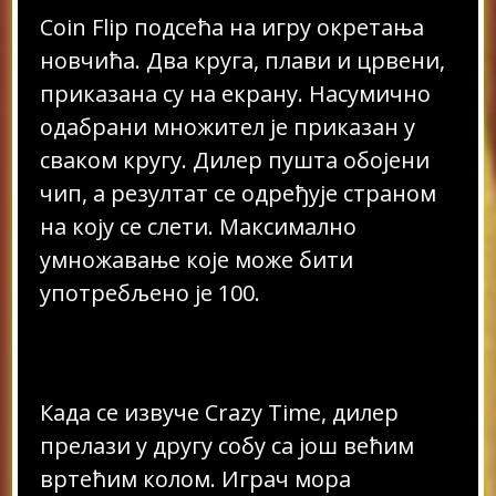
Coin Flip подсећа на игру окретања
новчића. Два круга, плави и црвени,
приказана су на екрану. Насумично
одабрани множител је приказан у
сваком кругу. Дилер пушта обојени
чип, а резултат се одређује страном
на коју се слети. Максимално
умножавање које може бити
употребљено је 100.
Crazy Time
Када се извуче Crazy Time, дилер
прелази у другу собу са још већим
вртећим колом. Играч мора