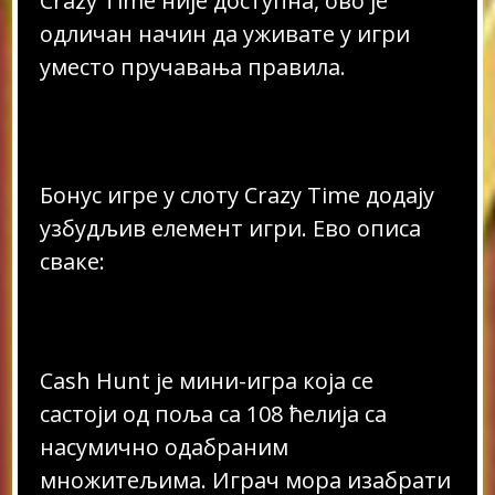
Crazy Time није доступна, ово је
одличан начин да уживате у игри
уместо пручавања правила.
Бонус игре у слоту Crazy Time:
Бонус игре у слоту Crazy Time додају
узбудљив елемент игри. Ево описа
сваке:
Cash Hunt
Cash Hunt је мини-игра која се
састоји од поља са 108 ћелија са
насумично одабраним
множитељима. Играч мора изабрати