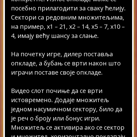
посебно прилагодити за сваку ћелију.
Сектори са редовним множитељима,
на пример, x1 – 21, x2 – 14, x5 – 7, x10 –
4, имају већу шансу за слање.
На почетку игре, дилер поставља
опкладе, а бубањ се врти након што
играчи поставе своје опкладе.
Видео слот почиње да се врти
истовремено. Додаје множитељ
једном насумичном сектору, било да
је реч о броју или бонус игри.
Множитељ се активира ако се сектор
и множитељ хоризонтално поклапају