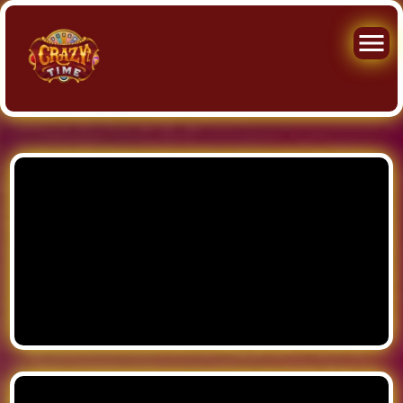
Skip
to
Crazy Time: Ваш путь
content
к увлекательному
азарту