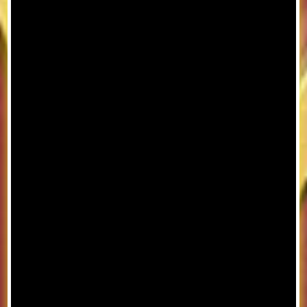
противном случае раунд проходит без
бонуса.
Следующим шагом является остановка
барабана. Игрок, чья ставка была
правильной, выигрывает.
В правом нижнем углу игрового экрана
можно увидеть историю всех секторов,
которые были сыграны. Можно
наблюдать за игрой Crazy Time, не делая
ставок и не читая правила, что
предоставляет возможность лучше
изучить особенности онлайн-игр.
Поскольку демо-версия игры Crazy Time
отсутствует, это отличный способ
насладиться игрой вместо изучения ее
правил.
Бонусные игры в слоте Crazy