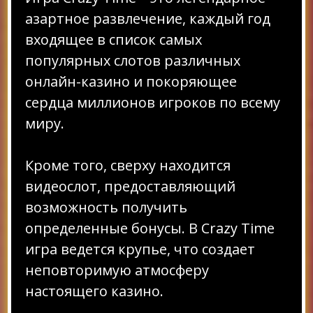
азартное развлечение, каждый год
входящее в список самых
популярных слотов различных
онлайн-казино и покоряющее
сердца миллионов игроков по всему
миру.
Кроме того, сверху находится
видеослот, предоставляющий
возможность получить
определенные бонусы. В Crazy Time
игра ведется крупье, что создает
неповторимую атмосферу
настоящего казино.