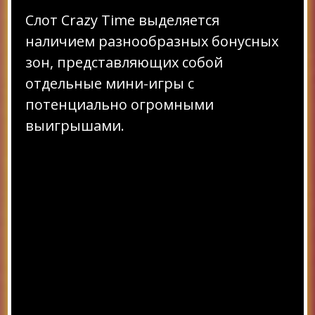
Слот Crazy Time выделяется
наличием разнообразных бонусных
зон, представляющих собой
отдельные мини-игры с
потенциально огромными
выигрышами.
Правила игры Crazy Time:
Весь барабан разделен на восемь групп.
Эти восемь групп представляют собой
множители выигрыша (x1, x2, x5, x10), а
остальные представляют собой мини-
игры, такие как Cash Hunt, Pachinko, Coin