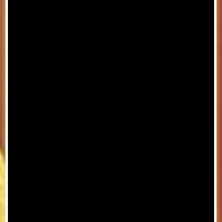
Flip и Crazy Time.
Ставки можно разместить как на одну
ячейку, так и на все ячейки или
конкретные из них. При этом сумму
ставки можно отдельно настроить для
каждой ячейки. Секторы с обычными
множителями, например, x1 — 21, x2 —
14, x5 — 7, x10 — 4, имеют больше шансов
выпадения.
В начале игры крупье делает ставки, а
барабан запускается после того, как
игроки сделали свои ставки.
Видеослот начинает крутиться
одновременно. Он добавляет множитель
к одному произвольному сектору, будь
то число или бонус-игра. Множитель
активируется, если сектор и множитель
горизонтально совпадают после спина; в