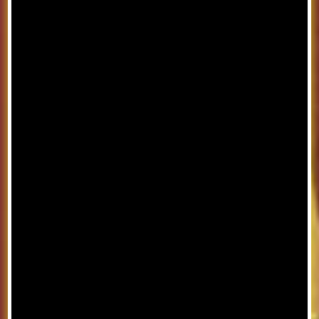
значений в виде множителей. Крупье
запускает шарик, определяя тем самым
конечный выигрыш. Максимальное
значение множителя — х10,000.
Coin Flip
Coin Flip напоминает игру в
монетку. На экране отображаются два
круга — синий и красный. Случайно
выбранный множитель выигрыша
отображается в каждом круге. Крупье
запускает окрашенную фишку, и
результат определяется выпавшей
стороной. Максимальное умножение,
которое можно использовать,
составляет 100.
Crazy Time
Когда выпадает Crazy Time,
крупье переходит в другую комнату с
еще большим колесом. Игрок должен
выбрать одну из трех меток сверху
барабана и поймать множители