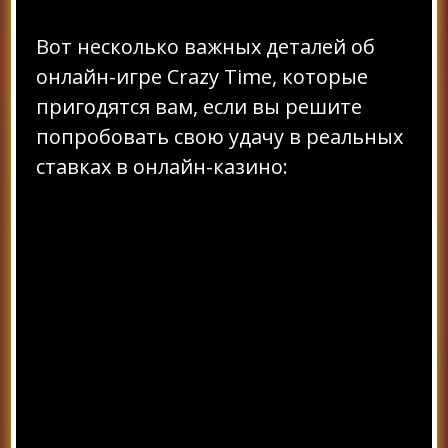
Вот несколько важных деталей об
онлайн-игре Crazy Time, которые
пригодятся вам, если вы решите
попробовать свою удачу в реальных
ставках в онлайн-казино:
Потенциал выигрыша:
Видеослот может умножить ваш
выигрыш максимум в x50.
Максимальная сумма, которую
можно умножить за одну ставку,
достигает x20,000 в бонусной игре
Crazy Time, которая включает
функции Double/Triple.
Диапазон ставок:
Ставки варьируются от 5 рублей до